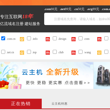
.com
66元
.net
89元
.cn
50元
.org
89元
.com.
18年
专注互联网
亿流域名注册 建站服务
.com.cn
.info
.design
.com
.net.cn
.top
.club
.wang
正在热销
云主机特惠